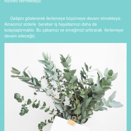
hizmeti vermekteyiz.
Gelişim göstererek ilerlemeye büyümeye devam etmekteyiz.
Amacımız sizlerle bereber iş hayatlarınızı daha da
kolaylaştırmaktır. Bu çabamızı ve emeğimizi arttırarak ilerlemeye
devam edeceğiz.