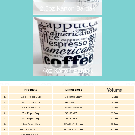
2,5oz Karton Bardak
4oz Karton Bardak
Volume
Products
Dimensions
1.
2,5 oz Paper Cup
3,5x50x50mm
120ml
2.
4 oz Paper Cup
44x64x61mm
120ml
3.
6 oz Paper Cup
50x70x75mm
180ml
4.
7oz Paper Cup
50x70x77mm
210ml
5.
8oz Paper Cup
57x80x85mm
250ml
6.
12oz Paper Cup
51x80x118mm
330ml
7.
16oz oz Paper Cup
60x90x135mm
500ml
4oz Karton Bardak
8oz Double Wall