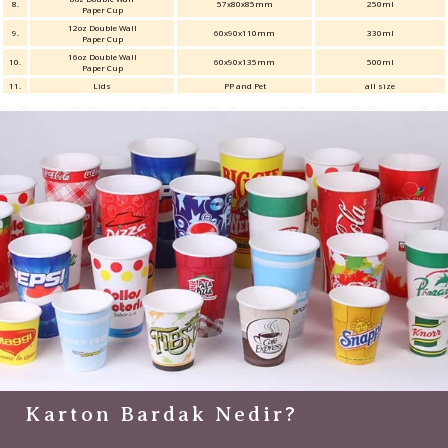
8.
57x80x85mm
250ml
Paper Cup
12oz Double Wall
9.
60x90x110mm
330ml
Paper Cup
16oz Double Wall
10.
60x90x135mm
500ml
Paper Cup
11.
Lids
PP and Pet
all size
4oz Karton Bardak
6oz Karton Bardak
Karton Bardak Nedir?