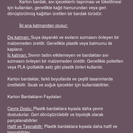
Karton bardak, sıvı içeceklerin taşınması ve tüketilmesi
için kullanılan, genellikle kağıt hamurundan veya geri
dönüştürülmüş kağıttan üretilen bir bardak türüdür.
İki ana katmandan oluşur:
Dış katman:
Suya dayanıklı ve sıvıların sızmasını önleyen bir
malzemeden üretilir. Genellikle plastik veya balmumu ile
6,5oz Karton Bardak
kaplanır.
İç katman:
Sıvının tadını etkilemeyen ve bardaktan sıvı
sızmasını önleyen bir malzemeden üretilir. Genellikle polietilen
veya PLA (polilaktik asit) gibi plastik türleri kullanılır.
Karton bardaklar, farklı boyutlarda ve çeşitli tasarımlarda
üretilebilir. Sıcak ve soğuk içecekler için kullanılabilirler.
Karton Bardakların Faydaları
Çevre Dostu:
Plastik bardaklara kıyasla daha çevre
7oz Karton Bardak
dostudurlar. Geri dönüştürülebilir ve biyolojik olarak
parçalanabilirler.
Hafif ve Taşınabilir:
Plastik bardaklara kıyasla daha hafif ve
taşınabilirler.