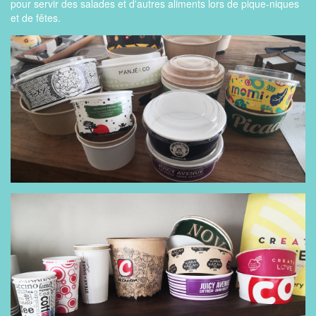
pour servir des salades et d'autres aliments lors de pique-niques
et de fêtes.
KRAFT KASE 38 oz
KAPAK 16 oz
KAPAK 20 oz